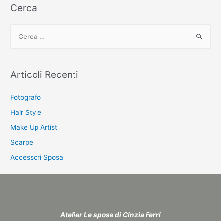
Cerca
C
e
r
c
Articoli Recenti
a
:
Fotografo
Hair Style
Make Up Artist
Scarpe
Accessori Sposa
Atelier Le spose di Cinzia Ferri