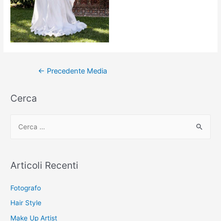
Navigazione
←
Precedente Media
articoli
Cerca
C
e
r
c
Articoli Recenti
a
:
Fotografo
Hair Style
Make Up Artist