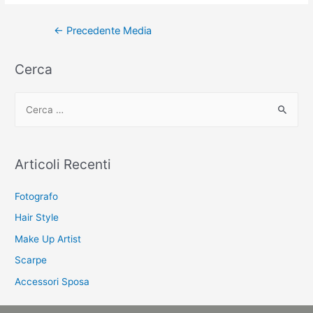
Navigazione
←
Precedente Media
articoli
Cerca
C
e
r
c
Articoli Recenti
a
:
Fotografo
Hair Style
Make Up Artist
Scarpe
Accessori Sposa