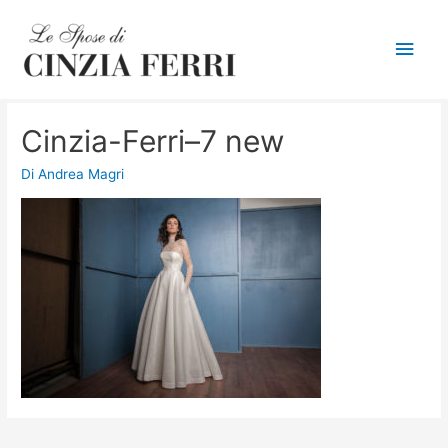
Men
princ
Cinzia-Ferri–7 new
Di
Andrea Magri