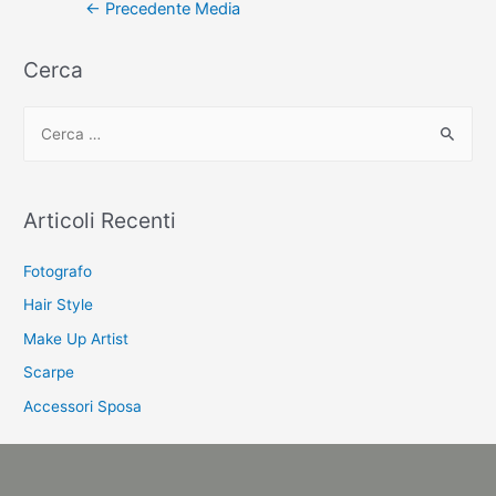
Navigazione
←
Precedente Media
articoli
Cerca
C
e
r
c
Articoli Recenti
a
:
Fotografo
Hair Style
Make Up Artist
Scarpe
Accessori Sposa