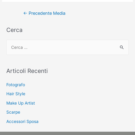
Navigazione
←
Precedente Media
articoli
Cerca
C
e
r
c
Articoli Recenti
a
:
Fotografo
Hair Style
Make Up Artist
Scarpe
Accessori Sposa