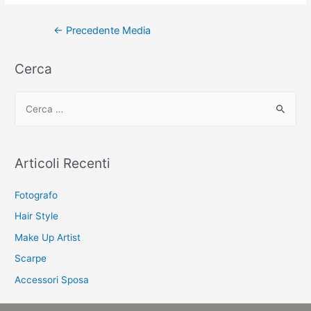
Navigazione
←
Precedente Media
articoli
Cerca
C
e
r
c
Articoli Recenti
a
:
Fotografo
Hair Style
Make Up Artist
Scarpe
Accessori Sposa