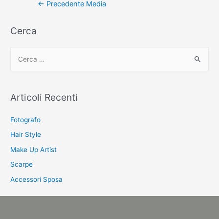
Navigazione
←
Precedente Media
articoli
Cerca
C
e
r
c
Articoli Recenti
a
:
Fotografo
Hair Style
Make Up Artist
Scarpe
Accessori Sposa