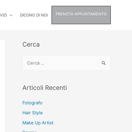
PRENOTA APPUNTAMENTO
VIZI
DICONO DI NOI
Cerca
C
e
r
c
Articoli Recenti
a
Fotografo
:
Hair Style
Make Up Artist