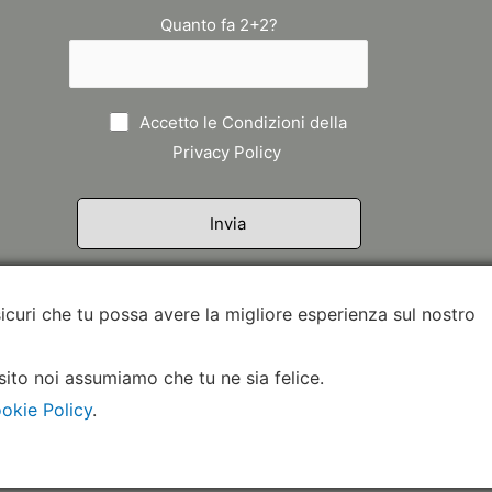
Quanto fa 2+2?
Accetto le Condizioni della
Privacy Policy
sicuri che tu possa avere la migliore esperienza sul nostro
sito noi assumiamo che tu ne sia felice.
okie Policy
.
pyright © 2026
Le Spose di Cinzia Ferri
| Powered by
Andrea M