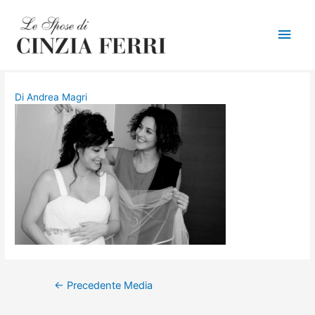
Men
princ
Di
Andrea Magri
Navigazione
←
Precedente Media
articoli