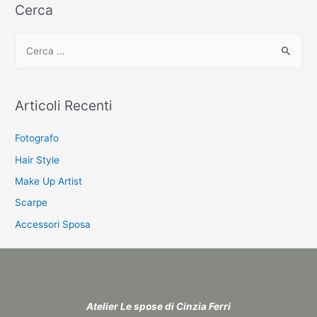
Cerca
C
e
r
c
Articoli Recenti
a
:
Fotografo
Hair Style
Make Up Artist
Scarpe
Accessori Sposa
Atelier Le spose di Cinzia Ferri