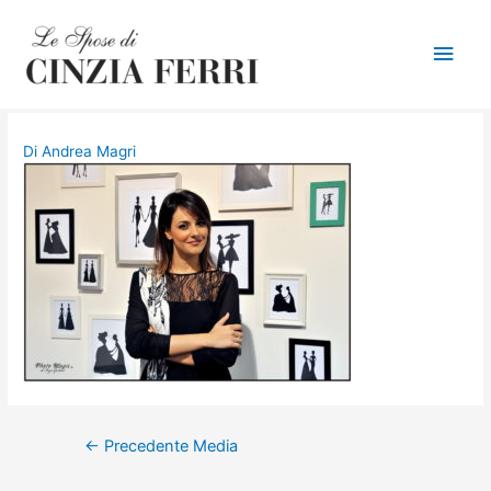
Men
princ
Di
Andrea Magri
Navigazione
←
Precedente Media
articoli