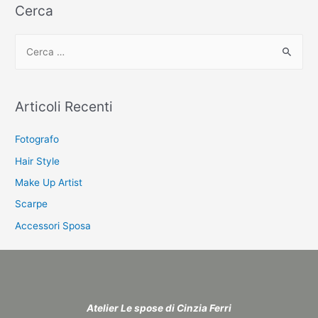
Cerca
C
e
r
c
Articoli Recenti
a
:
Fotografo
Hair Style
Make Up Artist
Scarpe
Accessori Sposa
Atelier Le spose di Cinzia Ferri