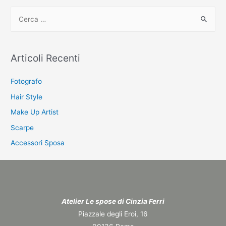
C
e
r
c
Articoli Recenti
a
:
Fotografo
Hair Style
Make Up Artist
Scarpe
Accessori Sposa
Atelier Le spose di Cinzia Ferri
Piazzale degli Eroi, 16