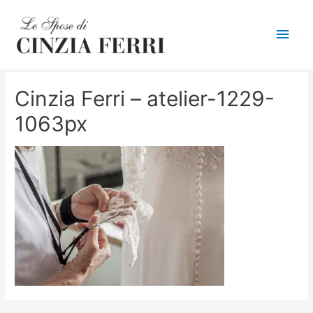
Men
princ
Cinzia Ferri – atelier-1229-
1063px