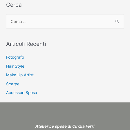
Cerca
C
e
r
c
Articoli Recenti
a
:
Fotografo
Hair Style
Make Up Artist
Scarpe
Accessori Sposa
Atelier Le spose di Cinzia Ferri