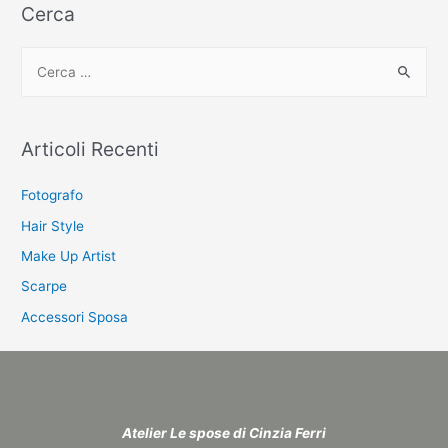
Cerca
C
e
r
c
Articoli Recenti
a
:
Fotografo
Hair Style
Make Up Artist
Scarpe
Accessori Sposa
Atelier Le spose di Cinzia Ferri