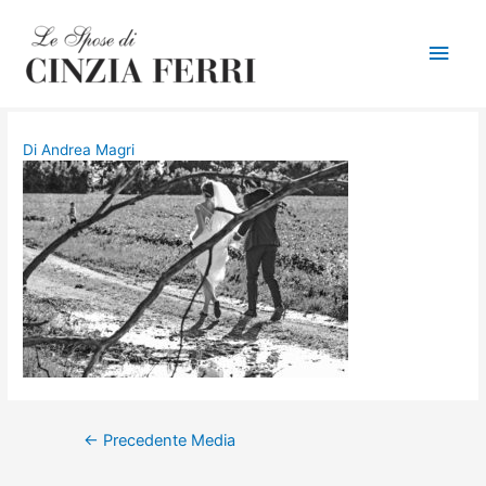
Men
princ
Di
Andrea Magri
Navigazione
←
Precedente Media
articoli