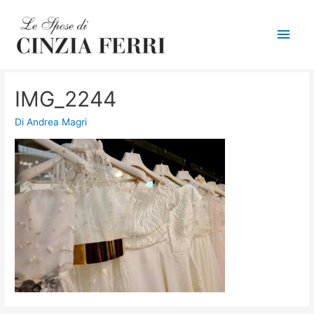
Men
princ
IMG_2244
Di
Andrea Magri