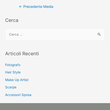
Navigazione
←
Precedente Media
articoli
Cerca
C
e
r
c
Articoli Recenti
a
:
Fotografo
Hair Style
Make Up Artist
Scarpe
Accessori Sposa