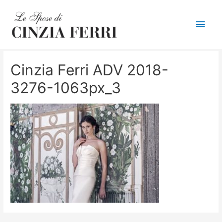
Men
princ
Cinzia Ferri ADV 2018-
3276-1063px_3