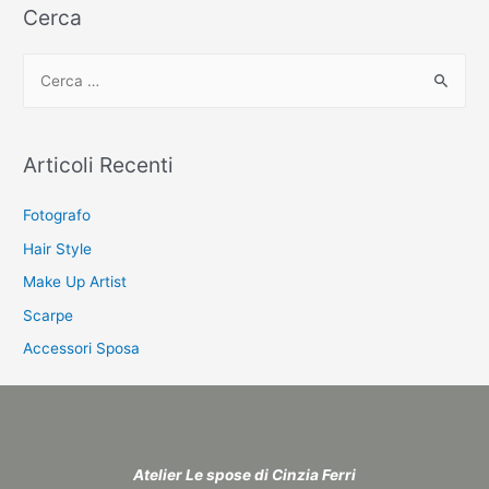
Cerca
C
e
r
c
Articoli Recenti
a
:
Fotografo
Hair Style
Make Up Artist
Scarpe
Accessori Sposa
Atelier Le spose di Cinzia Ferri