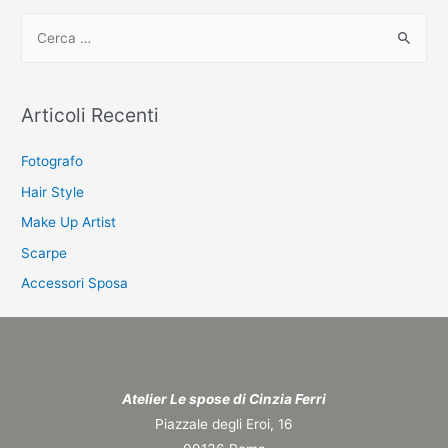
C
e
r
c
Articoli Recenti
a
:
Fotografo
Hair Style
Make Up Artist
Scarpe
Accessori Sposa
Atelier Le spose di Cinzia Ferri
Piazzale degli Eroi, 16