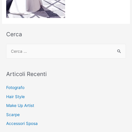
Cerca
C
e
r
c
Articoli Recenti
a
:
Fotografo
Hair Style
Make Up Artist
Scarpe
Accessori Sposa