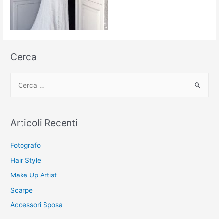
Cerca
C
e
r
c
Articoli Recenti
a
:
Fotografo
Hair Style
Make Up Artist
Scarpe
Accessori Sposa