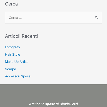
Cerca
C
e
r
c
Articoli Recenti
a
:
Fotografo
Hair Style
Make Up Artist
Scarpe
Accessori Sposa
Atelier Le spose di Cinzia Ferri